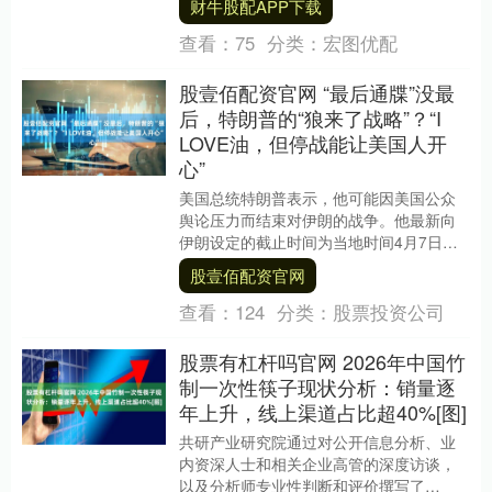
财牛股配APP下载
法》），规定监管评....
查看：
75
分类：
宏图优配
股壹佰配资官网 “最后通牒”没最
后，特朗普的“狼来了战略”？“I
LOVE油，但停战能让美国人开
心”
美国总统特朗普表示，他可能因美国公众
舆论压力而结束对伊朗的战争。他最新向
伊朗设定的截止时间为当地时间4月7日晚8
点，要求伊朗重新开放霍尔木兹海峡。 消
股壹佰配资官网
息传出后，....
查看：
124
分类：
股票投资公司
股票有杠杆吗官网 2026年中国竹
制一次性筷子现状分析：销量逐
年上升，线上渠道占比超40%[图]
共研产业研究院通过对公开信息分析、业
内资深人士和相关企业高管的深度访谈，
以及分析师专业性判断和评价撰写了