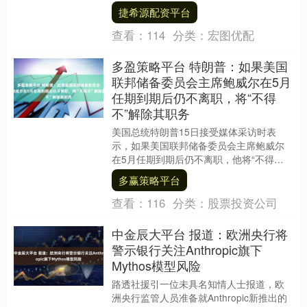
中国已拥有61项世界遗产项目，位居世界
捷希源配资平台
前列。 ....
查看：
114
分类：
宏图优配
多盈策略平台 特朗普：如果美国
联邦储备委员会主席鲍威尔在5月
任期到期后仍不离职，将“不得
不”解除其职务
美国总统特朗普15日接受媒体采访时表
示，如果美国联邦储备委员会主席鲍威尔
在5月任期到期后仍不离职，他将“不得
不”解除鲍威尔职务。 来源：新华社（版权
多赢策略平台
归属原作者 ....
查看：
116
分类：
股票投资公司
中金辰大平台 报道：欧洲央行将
警示银行关注Anthropic旗下
Mythos模型风险
路透社援引一位未具名知情人士报道，欧
洲央行监管人员准备就Anthropic新推出的