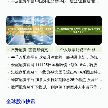
丰云配资平台 中国外汇交易中心：建立“互换通”报价商动态调整
日升配资 “套套戴俩更安心”？医生揭穿：摩擦破损率飙升至10
个人股票配资平台 格力博：公司开发了多个电池组动力平台
牛千万配资平台 这极具深意的十部动漫电影，你都知道吗？
爱配配资官网 11月25日国检转债上涨0.18%，转股溢价率
汇操盘配资APP下载 郑钦文因伤退出WTA斯图加特站&
蜂窝配资平台 加拿大央行如期降息25个基点 强调经济面临下行
数币配资APP下载 从一则判例了解案外人申请不予执行仲裁裁决
全球股市快讯