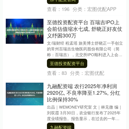
此外，铜师傅招股....
查看：
196
分类：
宏图优配APP
至德投资配资平台 百瑞吉IPO上
会前估值缩水七成, 舒晓正好友仗
义纾困300万
文/瑞财经 程孟瑶 旅美博士舒晓正一手创立
的常州百瑞吉生物医药股份有限公司（简
称：百瑞吉），北交所IPO顺利进入上会阶
段。 百瑞吉选择的上市路径为新三板创新
至德投资配资平台
层挂....
查看：
83
分类：
宏图优配
九融配资端 农行2025年净利润
2920亿, 不良率降至1.27%, 分红
比例保持30%
出品｜WEMONEY研究室 文｜林见微 编｜
刘双霞 3月30日，农业银行发布了2025年
度业绩报告。报告显示，在过去的一年
中，该行各项业务保持稳健增长态势，
九融配资端